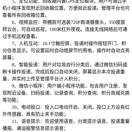
5、定位功能：回收箱内置GPS定位模块，用户可通过手
机小程序发现附近回收箱位置，方便就近投递。管理平台也可
查看所有回收箱位置。
6、视频监控：带棚款可选装720P高清摄像头，350度旋
转云台，可自动巡视，100米红外夜视。连接无线网络后可通
过手机远程查看。
7、人机互动：10.1寸触控屏，投递时操作按钮开门、积
分信息显示。可设置延时自动熄屏节约用电，操作时自动点亮
屏幕；
8、智能投递：用户对垃圾自行分类后，通过微信扫码或
刷卡操作投递，完成后投口自动关闭，屏幕显示本次投递重
量，并实时上传至管理平台计入积分；
9、微信小程序：用户端小程序功能，包含用户注册、发
现附近设备、扫码投递、记录查询、积分查询、积分商城兑换
等功能；
10、电动投口：投入口电动开启、关闭。投口上方设有红
外传感器，具有防止夹手功能；
11、语音提示：欢迎使用语音、分类提示语音、投递重量
播报、满溢报警信息提示语音；