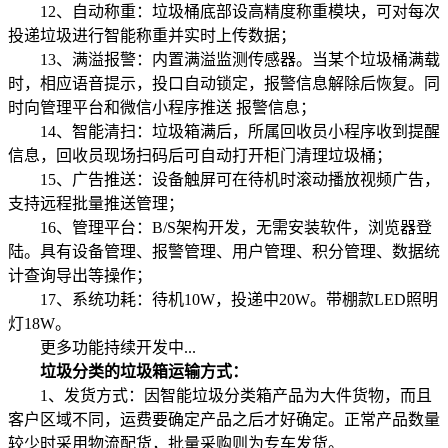
12、自动称重：垃圾桶底部设高精度称重模块，可对每次
投递垃圾进行智能称重并实时上传数据；
13、满溢报警：内置满溢监测传感器。当某个垃圾桶满载
时，相应语音提示，投口自动锁定，报警信息解除后恢复。同
时向管理平台和微信小程序推送 报警信息；
14、智能清扫：垃圾箱满后，所属回收员小程序收到提醒
信息，回收员现场扫码后可自动打开柜门清理垃圾桶；
15、广告推送：设备触屏可在待机时滚动播放视频广告，
支持远程批量推送管理；
16、管理平台：B/S架构开发，无需安装软件，浏览器登
陆。具有设备管理、报警管理、用户管理、积分管理、数据统
计查询导出等操作；
17、系统功耗：待机10W，投递中20W。带棚款LED照明
灯18W。
更多功能持续开发中...
垃圾分类的垃圾箱运输方式：
1、发货方式：因智能垃圾分类箱产品为大件货物，而且
客户区域不同，运费要确定产品之后才好确定。正常产品数量
较少时采用物流配货，批量采购则为专车发货。